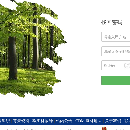
找回密码
保组织
|
背景资料
|
碳汇林物种
|
站内公告
|
CDM 宜林地区
|
关于我们
|
联