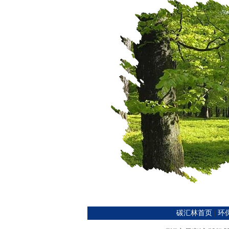
碳汇林首页
|
环