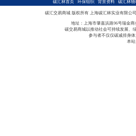
碳汇林首页
|
环保组织
|
背景资料
|
碳汇林物
碳汇交易商城 版权所有 上海
碳汇林
实业有限公司 
地址：上海市肇嘉浜路96号瑞金商务中心211室 C
碳交易商城以推动社会可持续发展、绿
参与者不仅仅碳减排身体
本站